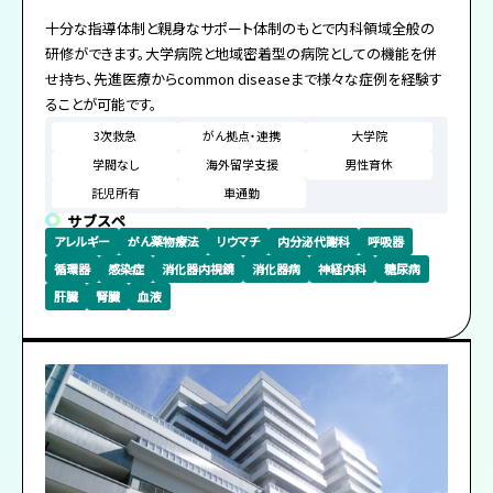
十分な指導体制と親身なサポート体制のもとで内科領域全般の
研修ができます。大学病院と地域密着型の病院としての機能を併
せ持ち、先進医療からcommon diseaseまで様々な症例を経験す
ることが可能です。
3次救急
がん拠点・連携
大学院
学閥なし
海外留学支援
男性育休
託児所有
車通勤
サブスペ
アレルギー
がん薬物療法
リウマチ
内分泌代謝科
呼吸器
循環器
感染症
消化器内視鏡
消化器病
神経内科
糖尿病
肝臓
腎臓
血液