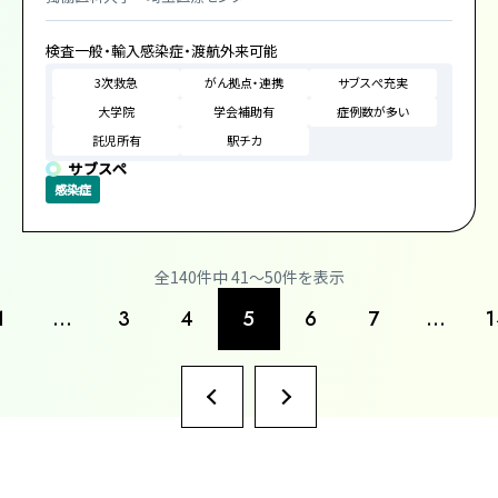
検査一般・輸入感染症・渡航外来可能
3次救急
がん拠点・連携
サブスぺ充実
大学院
学会補助有
症例数が多い
託児所有
駅チカ
サブスペ
感染症
全140件中 41〜50件を表示
1
…
3
4
5
6
7
…
1