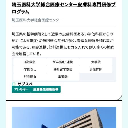
埼玉医科大学総合医療センター皮膚科専門研修プ
ログラム
埼玉医科大学総合医療センター
埼玉県の基幹病院として近隣の皮膚科医あるいは他科医からの
紹介による重症･治療困難な症例が多く、豊富な経験を積む事が
可能である。病診連携、他科連携にも力を入れており、多くの勉強
会を運営している。
3次救急
がん拠点・連携
大学院
学閥なし
海外留学支援
男性育休
託児所有
車通勤
サブスペ
アレルギー
皮膚悪性腫瘍指導