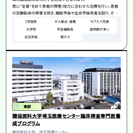
常に"全身"を診て患者の障害/体力に合わせた治療を行い、患者
の安静臥床の弊害を除き、機能予後や生命予後改善を図り、その
人にとっての最高のQOLを目指します。
3次救急
がん拠点・連携
サブスぺ充実
療法士、各診療科医師、看護師、薬剤師、管理栄養士、MSW等、多
大学院
学会補助有
症例数が多い
職種との連携が必須です。当プログラムには急性期から回復期、生
託児所有
駅チカ
活期におけるリハビリテーション医療が学べる連携施設が含まれ
ます。
東部
獨協医科大学埼玉医療センター臨床検査専門医養
成プログラム
​獨協医科大学 ​埼玉医療センター