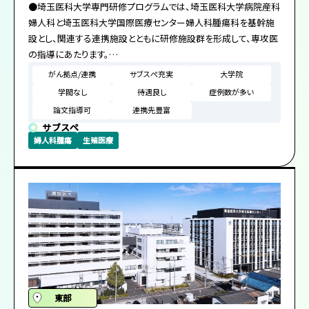
●埼玉医科大学専門研修プログラムでは、埼玉医科大学病院産科
センターのキャッチフレーズである「For the future, For the
婦人科と埼玉医科大学国際医療センター婦人科腫瘍科を基幹施
childrenこどもたちの未来は私たちの未来」を、病院一体となって
設とし、関連する連携施設とともに研修施設群を形成して、専攻医
目指していることを実感できます。
の指導にあたります。
埼玉医科大学病院産科婦人科では、婦人科悪性腫瘍の専門治療
研修1年目にまず小児内科系診療科で、一般小児科、救急など小
がん拠点/連携
サブスぺ充実
大学院
をのぞくすべての産婦人科領域の研修が可能で、各 Subspecialty
児の基本を研修します。その後小児科にとって必須の新生児疾患・
学閥なし
待遇良し
症例数が多い
領域の専門医が指導医として専攻医指導にあたります。
先天異常疾患をNICUで研修します。2年目以降、一般小児科の研
論文指導可
連携先豊富
埼玉医科大学国際医療センター婦人科腫瘍科は、包括的がんセン
修と地域医療の実践を目的に、県内の主要な地域医療施設で、担
サブスペ
ター内にあり、他科との密接な連携をとった婦人科腫瘍領域の研
当医として研修します。3年目には再度総合診療科をローテーショ
婦人科腫瘍
生殖医療
修が可能で、婦人科腫瘍専門医が指導医として専攻医指導にあた
ンし、チーフレジデントとして後輩の指導も含めて研修します。ま
ります。しかし、大学病院とは異なり、地域性と医療資源に差異の
た、より高度な重症患者管理を研修するためにPICUのローテーシ
あるさまざまな連携施設における一定期間の研修を行うことによ
ョンに入ることもできます。
り、専攻医は、産婦況により、埼玉医科大学産婦人科専門研修プロ
グラム管理委員会が決定します。
本プログラムの大きな特徴として下記の3点が挙げられます。
人科領域のプライマリーケアをはじめとする大学では経験できな
い特色ある多様な地域医療を経験すると共に、産婦人科医療に対
小児の各領域の重症患者に対する管理に関して、より高度で最新
するニーズの多様性、地域連携、医療機関の機能分担の必要性・
の医療を研修することができます。
重要性も習得することができます。
埼玉県立小児医療センターには上記の専門科だけではなく、小児
なお、各産婦人科専攻医の研修施設、期間などについては、個々の
を専門とする外科系の診療科、放射線科、病理診断科、遺伝科、歯
東部
希望と各施設の状況により、埼玉医科大学産婦人科専門研修プロ
科、コメディカル部門が充実しています。