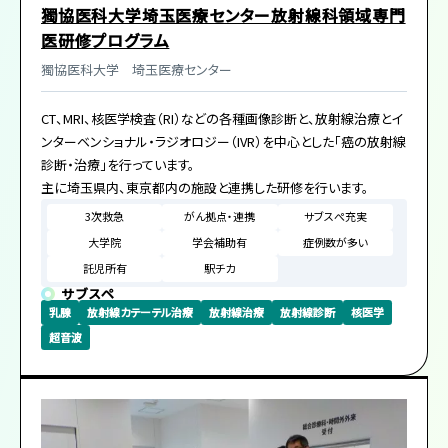
獨協医科大学埼玉医療センター放射線科領域専門
グラム管理委員会が決定します。
さらに、これら各診療科、部門間の垣根はとても低く、いつでも気軽
医研修プログラム
に相談でき、より有意義な研修を送ることができます。先に挙げた
近隣他病院での研修ではより充実した一般的な小児医療と地域医
​獨協医科大学 ​埼玉医療センター
療の研修ができます。
CT、MRI、核医学検査（RI）などの各種画像診断と、放射線治療とイ
ンターベンショナル・ラジオロジー（IVR）を中心とした「癌の放射線
診断・治療」を行っています。
主に埼玉県内、東京都内の施設と連携した研修を行います。
3次救急
がん拠点・連携
サブスぺ充実
大学院
学会補助有
症例数が多い
託児所有
駅チカ
サブスペ
乳腺
放射線カテーテル治療
放射線治療
放射線診断
核医学
超音波