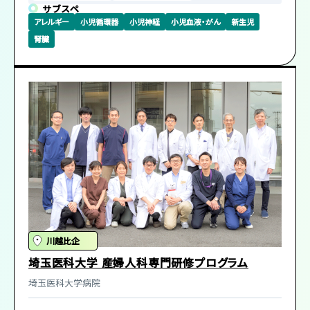
サブスペ
本プログラムでは、「小児医療の水準向上・進歩発展を図り、小児
アレルギー
小児循環器
小児神経
小児血液・がん
新生児
の健康増進および福祉の充実に寄与する優れた小児科専門医を
腎臓
育成する」ことを目的とし、一定の専門領域に偏ることなく、幅広く
研修します。研修医は「小児科医は子どもの総合医である」という
基本的姿勢に基づいて3年間の研修を行い、「子どもの総合診療
医」「育児・健康支援者」「子どもの代弁者」「学識・研究者」「医療
のプロフェッショナル」の5つの資質を備えた小児科専門医になる
ことを目指していただきます。
埼玉県立小児医療センターは重症、かつ複雑な疾患を抱える子ど
も達に対応した、3次機能を持つ小児専門病院です。小児のあらゆ
る疾患、病態に対応するために、様々な小児専門診療科が揃って
おり、また、当センターは全国に15か所の小児がん拠点病院の一
つであり、先進的で高度な医療が展開されている一方、寝たきりの
重症心身障害児の診療やリハビリにも力を入れています。2016年
川越比企
にさいたま新都心の新病院に移転し、PICU、ERやNICUが充実しま
埼玉医科大学 産婦人科専門研修プログラム
した。特に同一敷地内にさいたま赤十字病院が移転し、その産科と
埼玉医科大学病院
連携して総合周産期母子医療センターとなりました。さらに、外科
系診療科、放射線科、病理科なども小児を専門にしているため、当