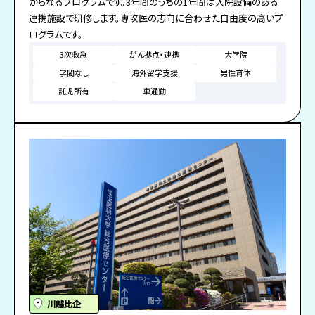
からなるプログラムです。3年間のうちの1年間は入院設備のある
連携施設で研修します。専攻医の志向に合わせた自由度の高いプ
ログラムです。
3次救急
がん拠点・連携
大学院
学閥なし
海外留学支援
男性育休
託児所有
車通勤
川越比企