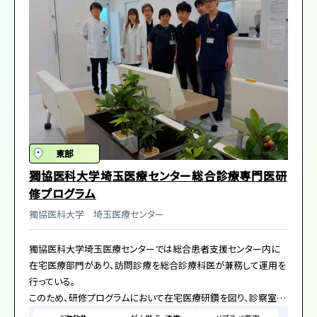
東部
獨協医科大学埼玉医療センター総合診療専門医研
修プログラム
​獨協医科大学 ​埼玉医療センター
獨協医科大学埼玉医療センターでは総合患者支援センター内に
在宅医療部門があり、訪問診療を総合診療科医が兼務して運用を
行っている。
このため、研修プログラムにおいて在宅医療研鑽を図り、診察室の
みでは体得できない広い視野を持った医療人の育成につなげてい