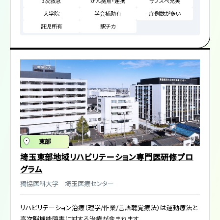
3次救急
がん拠点・連携
サブスぺ充実
る。
大学院
学会補助有
症例数が多い
託児所有
駅チカ
東部
埼玉東部地域リハビリテーション専門医研修プロ
グラム
​獨協医科大学 ​埼玉医療センター
リハビリテーション治療（理学/作業/言語聴覚療法）は運動療法と
高次脳機能障害に対する治療が含まれます。