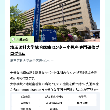
川越比企
埼玉医科大学総合医療センター小児科専門研修プ
ログラム
埼玉医科大学総合医療センター
十分な指導体制と親身なサポート体制のもとで小児科領域全般
の研修ができます。
大学病院と地域密着型の病院としての機能を併せ持ち、先進医療
からcommon diseaseまで様々な症例を経験することが可能で
す。
3次救急
がん拠点・連携
大学院
学閥なし
海外留学支援
男性育休
託児所有
車通勤