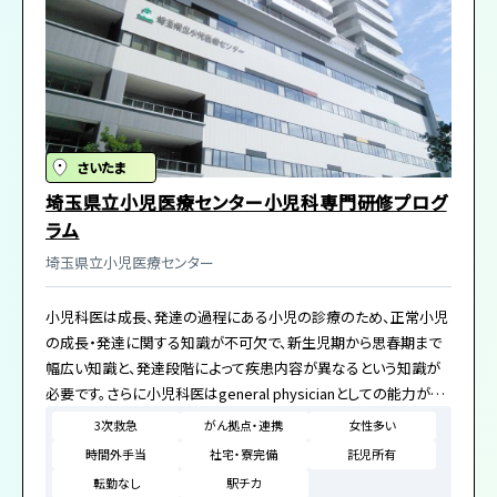
さいたま
埼玉県立小児医療センター小児科専門研修プログ
ラム
埼玉県立小児医療センター
小児科医は成長、発達の過程にある小児の診療のため、正常小児
の成長・発達に関する知識が不可欠で、新生児期から思春期まで
幅広い知識と、発達段階によって疾患内容が異なるという知識が
必要です。さらに小児科医はgeneral physicianとしての能力が求
められ、そのために、小児科医として必須の疾患をもれなく経験
3次救急
がん拠点・連携
女性多い
し、疾患の知識とチーム医療・問題対応能力・安全管理能力を獲得
時間外手当
社宅・寮完備
託児所有
し、家族への説明と同意を得る技能を身に付ける必要があります。
転勤なし
駅チカ