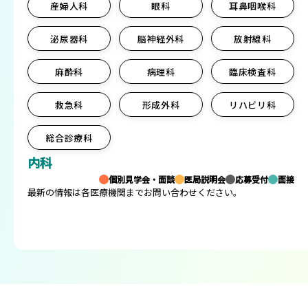
県内病院の応募関連スケジュール
内科
小児科
皮膚科
精神科
外科
整形外科
産婦人科
眼科
耳鼻咽喉科
泌尿器科
脳神経外科
放射線科
麻酔科
病理科
臨床検査科
救急科
形成外科
リハビリ科
総合診療科
内科