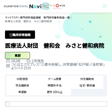
サイトTOP
＞
専門研修施設情報 専門研修基幹施設一覧
＞
医療法人財団 健和会 みさと健和病院
臨床研修施設
医療法人財団 健和会 みさと健和病院
東部
282床
2次救急
つくばエクスプレス「三郷中央駅」、JR常磐線「松戸駅」「金町駅」
よりバス15分
ER型救急
チーム医療
住宅補助有
学会補助有
時間外手当
社宅・寮完備
車通勤
週休２日以上