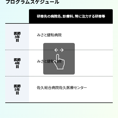
プログラムスケジュール
研修先の病院名、診療科、特に注力する研修等
医師
みさと健和病院
3年
目
医師
みさと健和病院
4年
目
医師
佐久総合病院佐久医療センター
5年
目