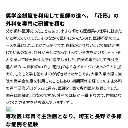
奨学金制度を利用して医師の道へ。「花形」の
外科を専門に研鑽を積む
父が歯科医師だったこともあり、小さな頃から医療系の仕事に就きた
いと考えていました。そのなかで医科に進んだのは、医師不足のニュ
ースを耳にしたことがきっかけです。医師が足りないことで問題が生
じているのなら、自分が医師になって困っている方を助けたい……そ
んな思いで埼玉医科大学に進学しました。自分の専門として外科を
選んだのは、医師の中でも「花形」のようなイメージがあったことに加
えて、もともと手を動かすのが好きだったからです。大学入学の際に当
院の奨学金制度を利用したこともあり、初期研修を経てそのまま外科
の専門研修プログラムに進み、医師6年目で専門医を取得しました。
現在は医師8年目なのですが、外科では私が一番下なので、仲間にな
ってくださる方を待ち望んでいます（笑）。
専攻医1年目で主治医となり、埼玉と長野で多様
な症例を経験