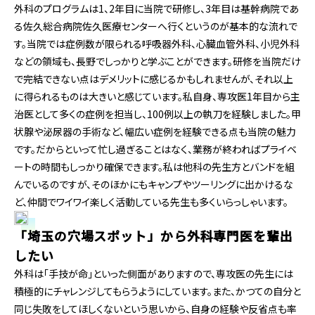
外科のプログラムは1、2年目に当院で研修し、3年目は基幹病院であ
る佐久総合病院佐久医療センターへ行くというのが基本的な流れで
す。当院では症例数が限られる呼吸器外科、心臓血管外科、小児外科
などの領域も、長野でしっかりと学ぶことができます。研修を当院だけ
で完結できない点はデメリットに感じるかもしれませんが、それ以上
に得られるものは大きいと感じています。私自身、専攻医1年目から主
治医として多くの症例を担当し、100例以上の執刀を経験しました。甲
状腺や泌尿器の手術など、幅広い症例を経験できる点も当院の魅力
です。だからといって忙し過ぎることはなく、業務が終わればプライベ
ートの時間もしっかり確保できます。私は他科の先生方とバンドを組
んでいるのですが、そのほかにもキャンプやツーリングに出かけるな
ど、仲間でワイワイ楽しく活動している先生も多くいらっしゃいます。
「埼玉の穴場スポット」から外科専門医を輩出
したい
外科は「手技が命」といった側面がありますので、専攻医の先生には
積極的にチャレンジしてもらうようにしています。また、かつての自分と
同じ失敗をしてほしくないという思いから、自身の経験や反省点も率