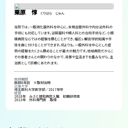
栗原 惇
くりはら じゅん
当院では、一般消化器外科を中心に、末梢血管外科や内分泌外科の
手術にも対応しています。泌尿器科や婦人科との合同手術など、小規
模病院ならではの経験を積むことができ、幅広い解剖学的知識や手
技を身に付けることができます。何よりも、一般外科を中心とした症
例の経験をたくさん積めることが最大の魅力です。地域病院だからこ
その患者さんとの関わりのなかで、背景や生活までを鑑みながら、主
治医として診療にあたれます。
医師期間
医師8年目 ※取材当時
出身大学
埼玉医科大学医学部／2017年卒
経歴
2018年 みさと健和病院入職 初期研修医
2023年 外科専門医 取得