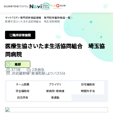
サイトTOP
＞
専門研修施設情報 専門研修基幹施設一覧
＞
医療生協さいたま生活協同組合 埼玉協同病院
臨床研修施設
医療生協さいたま生活協同組合 埼玉協
同病院
南部
377床
2次救急
JR武蔵野線「東浦和駅」よりバス5分
チーム医療
プライマリ
住宅補助有
学会補助有
新病院・新病棟
時間外手当
託児所有
車通勤