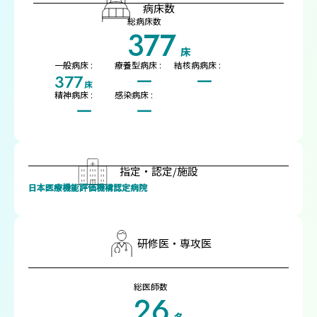
病床数
総病床数
377
床
一般病床 :
療養型病床 :
結核病病床 :
377
ー
ー
床
精神病床 :
感染病床 :
ー
ー
指定・認定/施設
日本医療機能評価機構認定病院
研修医・専攻医
総医師数
26