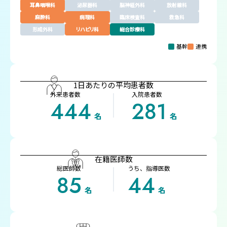
耳鼻咽喉科
泌尿器科
脳神経外科
放射線科
麻酔科
病理科
臨床検査科
救急科
形成外科
リハビリ科
総合診療科
基幹
連携
1日あたりの平均患者数
外来患者数
入院患者数
444
281
名
名
在籍医師数
総医師数
うち、指導医数
85
44
名
名