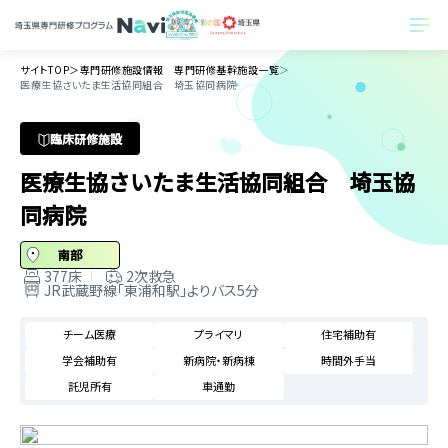
サイトTOP
＞
専門研修施設情報 専門研修基幹施設一覧
＞
医療生協さいたま生活協同組合 埼玉協同病院
臨床研修施設
医療生協さいたま生活協同組合 埼玉協
同病院
南部
377床
2次救急
JR武蔵野線「東浦和駅」よりバス5分
チーム医療
プライマリ
住宅補助有
学会補助有
新病院・新病棟
時間外手当
託児所有
車通勤