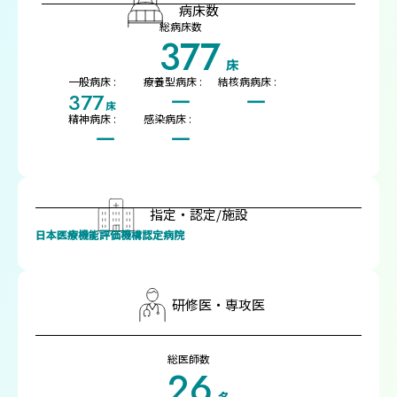
病床数
総病床数
377
床
一般病床 :
療養型病床 :
結核病病床 :
377
ー
ー
床
精神病床 :
感染病床 :
ー
ー
指定・認定/施設
日本医療機能評価機構認定病院
研修医・専攻医
総医師数
26