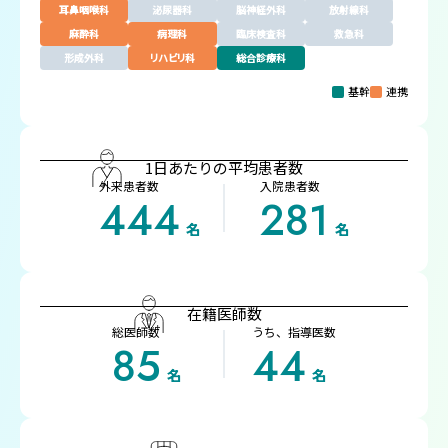
耳鼻咽喉科
泌尿器科
脳神経外科
放射線科
麻酔科
病理科
臨床検査科
救急科
形成外科
リハビリ科
総合診療科
基幹
連携
1日あたりの平均患者数
外来患者数
入院患者数
444
281
名
名
在籍医師数
総医師数
うち、指導医数
85
44
名
名