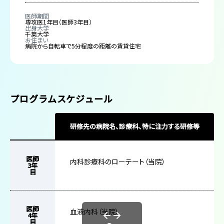
医師期間
専攻医1年目（医師3年目）
出身大学
千葉大学
お住まい
病院から自転車で5分程度の距離の賃貸住宅
プログラムスケジュール
研修先の病院名、診療科、特に注力する研修等
医師
内科診療科のローテート（当院）
3年
目
医師
血液内科（当院）
4年
目