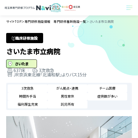
サイトTOP
＞
専門研修施設情報 専門研修基幹施設一覧
＞
さいたま市立病院
臨床研修施設
さいたま市立病院
さいたま
637床
3次救急
JR京浜東北線「北浦和駅」よりバス15分
3次救急
がん拠点・連携
チーム医療
時間外手当
男性育休
症例数が多い
福利厚生充実
託児所有