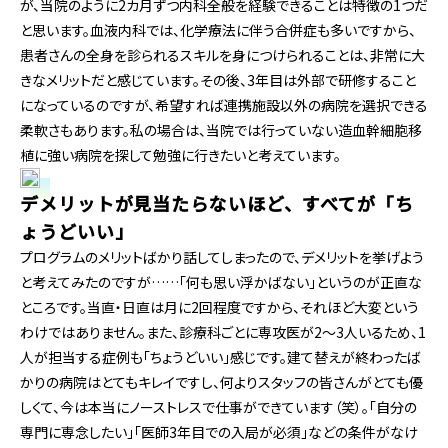
が、当院のように2カ月ずつ内科全般を経験できることは特徴の1つだ
と思います。血液内科では、化学療法に伴う合併症も多いですから、
患者さんの全身を診られるスキルを身につけられることは、非常に大
きなメリットだと感じています。その後、3年目は外部で研修すること
になっているのですが、希望すれば連携施設以外の病院を選択できる
柔軟さもあります。私の場合は、当院では行っていない造血幹細胞移
植に強い病院を探して勉強に行きたいと考えています。
デメリットが見当たらないほど、すべてが「ち
ょうどいい」
プログラムのメリットばかり話してしまったので、デメリットを挙げよう
と考えてみたのですが……「何も思い浮かばない」というのが正直な
ところです。当直・日直は月に2回程度ですから、それほど大変という
わけではありません。また、診療科ごとに専攻医が2～3人いるため、1
人が担当する症例も「ちょうどいい」感じです。建て替えが終わったば
かりの病院はとてもキレイですし、何よりスタッフの皆さんがとても優
しくて、今は本当にノーストレスで仕事ができています（笑）。「自分の
専門に専念したい」「医師3年目での入局が必須」などの条件がなけ