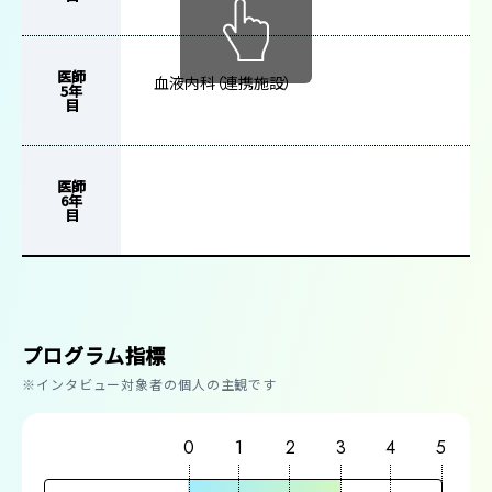
医師
血液内科（連携施設）
5年
目
医師
6年
目
プログラム指標
※インタビュー対象者の個人の主観です
0
1
2
3
4
5