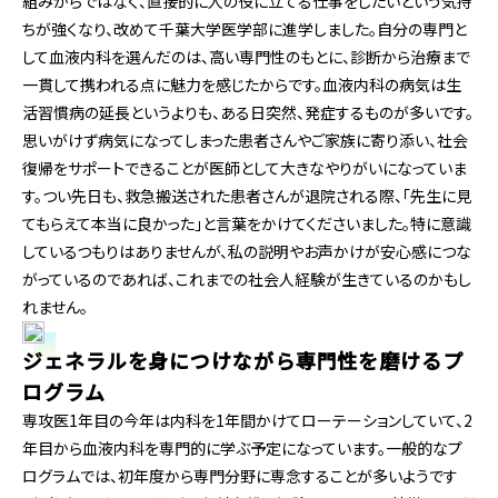
組みからではなく、直接的に人の役に立てる仕事をしたいという気持
ちが強くなり、改めて千葉大学医学部に進学しました。自分の専門と
して血液内科を選んだのは、高い専門性のもとに、診断から治療まで
一貫して携われる点に魅力を感じたからです。血液内科の病気は生
活習慣病の延長というよりも、ある日突然、発症するものが多いです。
思いがけず病気になってしまった患者さんやご家族に寄り添い、社会
復帰をサポートできることが医師として大きなやりがいになっていま
す。つい先日も、救急搬送された患者さんが退院される際、「先生に見
てもらえて本当に良かった」と言葉をかけてくださいました。特に意識
しているつもりはありませんが、私の説明やお声かけが安心感につな
がっているのであれば、これまでの社会人経験が生きているのかもし
れません。
ジェネラルを身につけながら専門性を磨けるプ
ログラム
専攻医1年目の今年は内科を1年間かけてローテーションしていて、2
年目から血液内科を専門的に学ぶ予定になっています。一般的なプ
ログラムでは、初年度から専門分野に専念することが多いようです