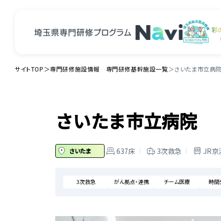
サイトTOP
＞
専門研修施設情報 専門研修基幹施設一覧
＞
さいたま市立病
さいたま市立病院
637床
3次救急
JR京
さいたま
3次救急
がん拠点・連携
チーム医療
時間