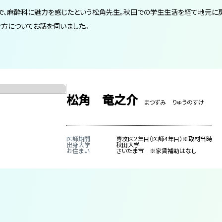
で、麻酔科に魅力を感じたという松角先生。秋田での学生生活を経て地元に
方についてお話を伺いました。
松角 竜之介
まつずみ りゅうのすけ
医師期間
専攻医2年目（医師4年目）※取材当時
出身大学
秋田大学
お住まい
さいたま市 ※家賃補助はなし