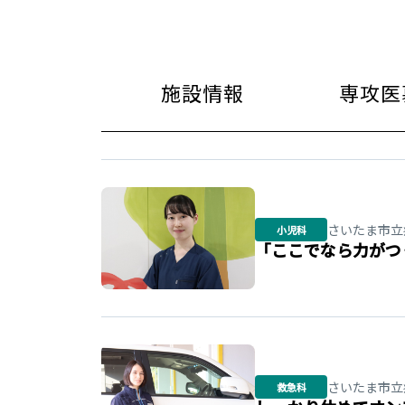
施設情報
専攻医
さいたま市立
小児科
「ここでなら力がつ
さいたま市立
救急科