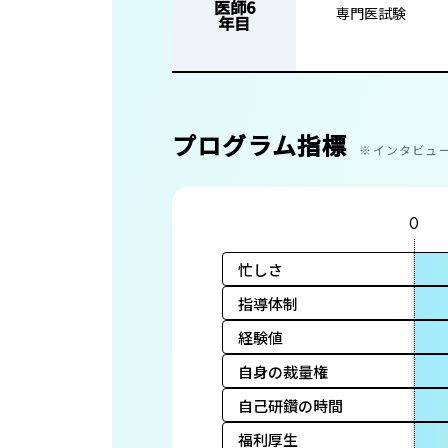
医師6
専門医試験
年目
プログラム指標
※インタビュ
0
忙しさ
指導体制
経験値
自身の裁量権
自己研鑽の時間
福利厚生