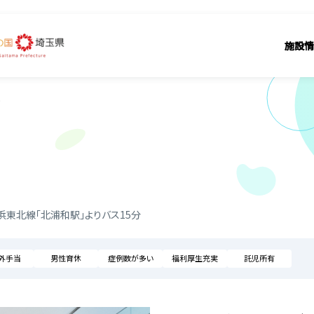
施設情
院
浜東北線「北浦和駅」よりバス15分
外手当
男性育休
症例数が多い
福利厚生充実
託児所有