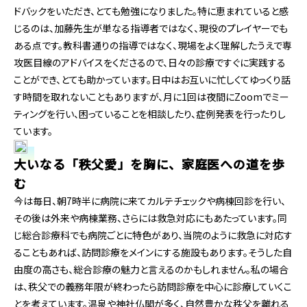
ドバックをいただき、とても勉強になりました。特に恵まれていると感
じるのは、加藤先生が単なる指導者ではなく、現役のプレイヤーでも
ある点です。教科書通りの指導ではなく、現場をよく理解したうえで専
攻医目線のアドバイスをくださるので、日々の診療ですぐに実践する
ことができ、とても助かっています。日中はお互いに忙しくてゆっくり話
す時間を取れないこともありますが、月に1回は夜間にZoomでミー
ティングを行い、困っていることを相談したり、症例発表を行ったりし
ています。
大いなる「秩父愛」を胸に、家庭医への道を歩
む
今は毎日、朝7時半に病院に来てカルテチェックや病棟回診を行い、
その後は外来や病棟業務、さらには救急対応にもあたっています。同
じ総合診療科でも病院ごとに特色があり、当院のように救急に対応す
ることもあれば、訪問診療をメインにする施設もあります。そうした自
由度の高さも、総合診療の魅力と言えるのかもしれません。私の場合
は、秩父での義務年限が終わったら訪問診療を中心に診療していくこ
とを考えています。温泉や神社仏閣が多く、自然豊かな秩父を離れる