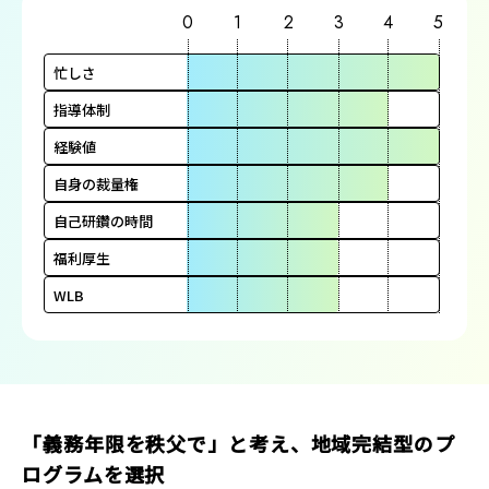
0
1
2
3
4
5
忙しさ
指導体制
経験値
自身の裁量権
自己研鑽の時間
福利厚生
WLB
「義務年限を秩父で」と考え、地域完結型のプ
ログラムを選択