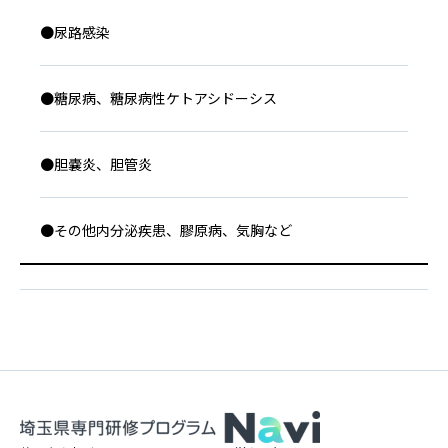
●尿路感染
●糖尿病、糖尿病性ケトアシドーシス
●胆嚢炎、胆管炎
●その他内分泌疾患、膠原病、気胸など