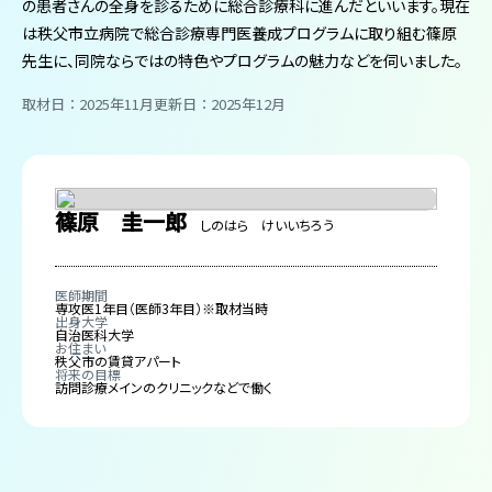
の患者さんの全身を診るために総合診療科に進んだといいます。現在
は秩父市立病院で総合診療専門医養成プログラムに取り組む篠原
先生に、同院ならではの特色やプログラムの魅力などを伺いました。
取材日：2025年11月
更新日：2025年12月
篠原 圭一郎
しのはら けいいちろう
医師期間
専攻医1年目（医師3年目）※取材当時
出身大学
自治医科大学
お住まい
秩父市の賃貸アパート
将来の目標
訪問診療メインのクリニックなどで働く