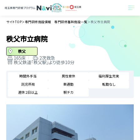
サイトTOP
＞
専門研修施設情報 専門研修基幹施設一覧
＞
秩父市立病院
秩父市立病院
秩父
165床
2次救急
秩父鉄道「秩父駅」より徒歩10分
時間外手当
男性育休
福利厚生充実
託児所有
車通勤
転勤なし
週休２日以上
駅チカ