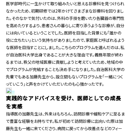
医学部時代に一生かけて取り組みたいと思える診療科を見つけられ
なかったため、初期研修では2年かけてさまざまな診療科を回りまし
た。そのなかで気付いたのは、外科の手技を磨いたり各臓器の専門性
を高めたりするより、患者さんの暮らしに寄り添うような診療が、自分
には向いているということでした。医師を目指した背景にも「誰かの
役に立ちたい」という気持ちがありましたので、家庭医と呼ばれるよう
な医師を目指すことにしました。こちらのプログラムを選んだのは、私
が自治医科大学出身であることが大きな理由です。義務年限が終わ
るまでは、秩父の地域医療に貢献しようと考えていたため、地域の中
でプログラムが完結することも決め手になりました。自治医科大学の
先輩でもある加藤先生から、設立間もないプログラムを「一緒につく
っていこう」と声をかけていただいたのも心強かったです。
実践的なアドバイスを受け、医師としての成長
を実感
指導医の加藤先生は、外来はもちろん、訪問診療や緩和ケアに至るま
で豊富な経験をお持ちです。私が初めて訪問診療に出向いた際は加
藤先生も一緒に来てくださり、病院に戻ってから改善点などのフィー