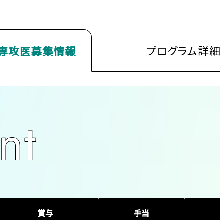
プログラム
詳
専攻医
募集情報
賞与
手当