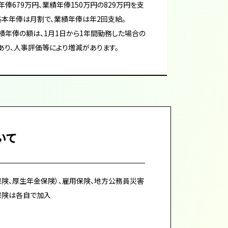
年俸679万円、業績年俸150万円の829万円を支
基本年俸は月割で、業績年俸は年2回支給。
績年俸の額は、1月1日から1年間勤務した場合の
あり、人事評価等により増減があります。
いて
険、厚生年金保険）、雇用保険、地方公務員災害
保険は各自で加入