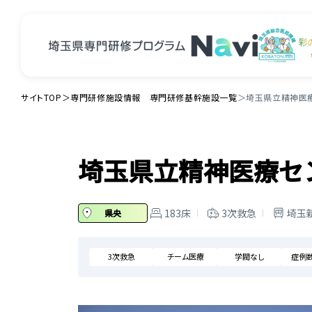
サイトTOP
＞
専門研修施設情報 専門研修基幹施設一覧
＞
埼玉県立精神医
埼玉県立精神医療セ
183床
3次救急
埼玉
県央
3次救急
チーム医療
学閥なし
症例