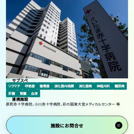
サブスペ
リウマチ
呼吸器
循環器
消化器内視鏡
消化器病
神経内科
糖尿病
肝臓
腎臓
血液
連携施設
原町赤十字病院、小川赤十字病院、彩の国東大宮メディカルセンター 等
施設にお問合せ