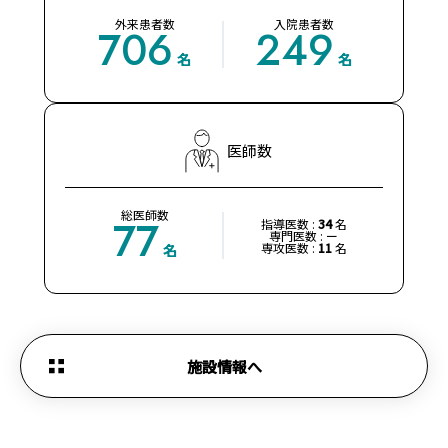
外来患者数
入院患者数
706
249
名
名
医師数
総医師数
77
指導医数 :
34
名
専門医数 : ー
専攻医数 :
11
名
名
施設情報へ