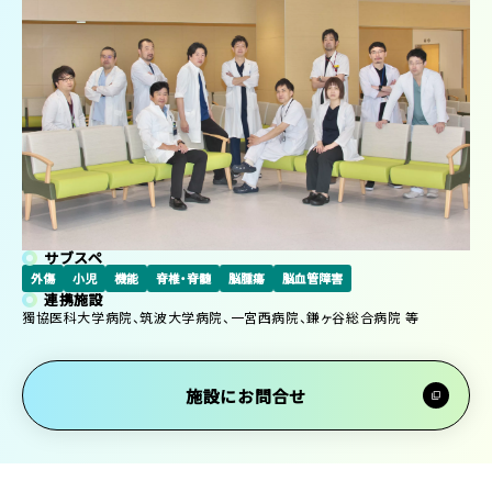
サブスペ
外傷
小児
機能
脊椎・脊髄
脳腫瘍
脳血管障害
連携施設
獨協医科大学病院、筑波大学病院、一宮西病院、鎌ヶ谷総合病院 等
施設にお問合せ