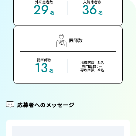
外来患者数
入院患者数
29
36
名
名
医師数
総医師数
13
指導医数 :
8
名
専門医数 : ー
専攻医数 :
4
名
名
応募者へのメッセージ