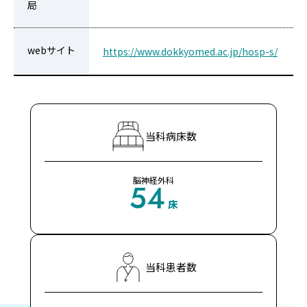
局
webサイト
https://www.dokkyomed.ac.jp/hosp-s/
当科病床数
脳神経外科
54
床
当科患者数