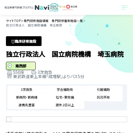
サイトTOP
＞
専門研修施設情報 専門研修基幹施設一覧
＞
独立行政法人 国立病院機構 埼玉病院
臨床研修施設
独立行政法人 国立病院機構 埼玉病院
南西部
550床
3次救急
東武鉄道東上本線「成増駅」よりバス5分
3次救急
学会補助有
引越補助
新病院・新病棟
社宅・寮完備
託児所有
連携先豊富
週休２日以上