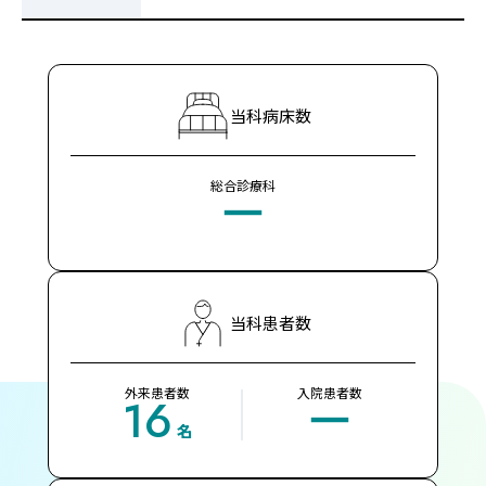
当科病床数
総合診療科
ー
当科患者数
外来患者数
入院患者数
16
ー
名