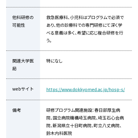
他科研修の
救急医療科、小児科はプログラムで必須で
可能性
あり、他の診療科での専門研修にて深く学
べる意義は多く、希望に応じ複合研修を行
う。
関連大学医
特になし
局
webサイト
https://www.dokkyomed.ac.jp/hosp-s/
備考
研修プログラム関連施設：春日部厚生病
院、国立病院機構埼玉病院、埼玉石心会病
院、新潟県立十日町病院、町立八丈病院、
鈴木内科医院