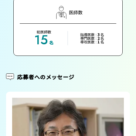
医師数
総医師数
15
指導医数 :
3
名
専門医数 :
2
名
専攻医数 :
1
名
名
応募者へのメッセージ