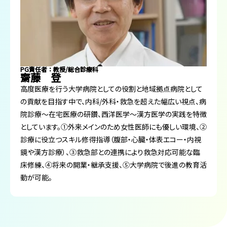
PG責任者：教授/総合診療科
齋藤 登
高度医療を行う大学病院としての役割と地域拠点病院として
の貢献を目指す中で、内科/外科・救急を超えた幅広い視点、病
院診療～在宅医療の研鑽、西洋医学～漢方医学の実践を特徴
としています。①外来メインのため女性医師にも優しい環境、②
診療に役立つスキル修得指導（腹部・心臓・体表エコー・内視
鏡や漢方診療）、③救急部との連携により救急対応可能な臨
床修練、④将来の開業・継承支援、⑤大学病院で後進の教育活
動が可能。