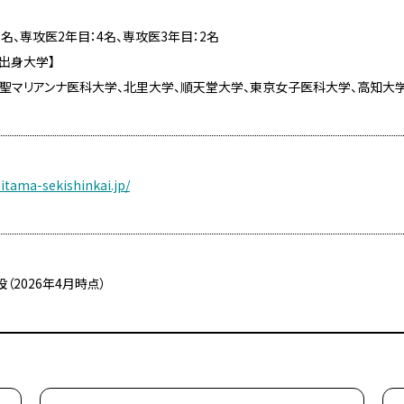
1名、専攻医2年目：4名、専攻医3年目：2名
出身大学】
聖マリアンナ医科大学、北里大学、順天堂大学、東京女子医科大学、高知大
itama-sekishinkai.jp/
（2026年4月時点）