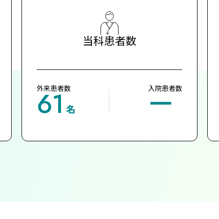
当科患者数
外来患者数
入院患者数
61
ー
名