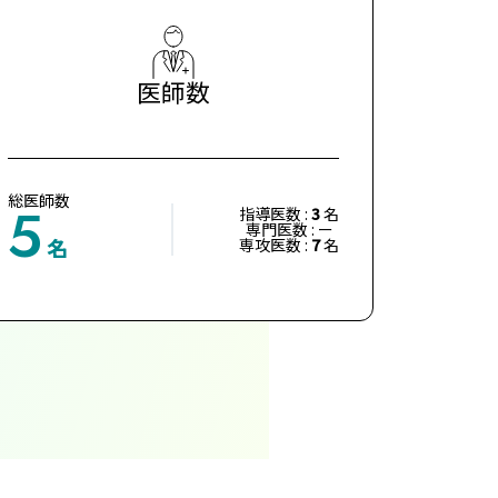
医師数
総医師数
5
指導医数 :
3
名
専門医数 : ー
名
専攻医数 :
7
名