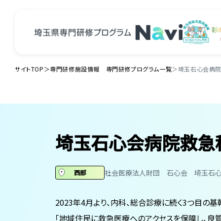
サイトTOP
＞
専門研修施設情報 専門研修プログラム一覧
＞
埼玉石心会病院
埼玉石心会病院救急
社会医療法人財団 石心会 埼玉石
西部
2023年4月より、内科、総合診療に続く3つ目の
「地域住民に救急医療へのアクセスを保障し、良